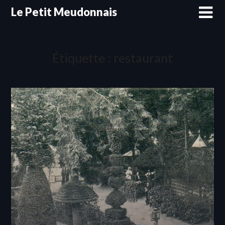
Skip
Le Petit Meudonnais
to
content
Étiquette :
restaurant