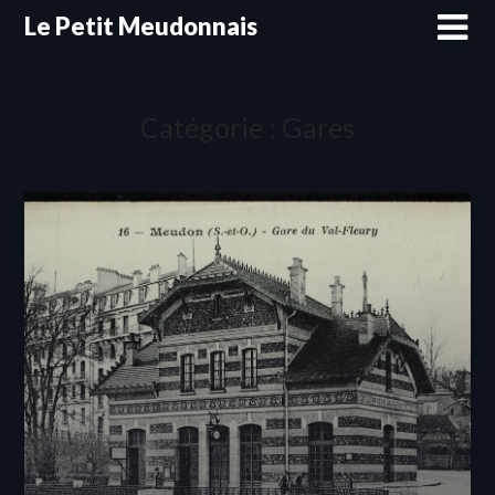
Skip
Le Petit Meudonnais
to
content
Catégorie :
Gares