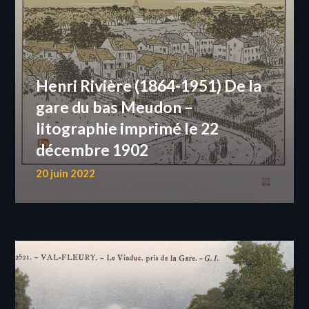
Henri Rivière (1864-1951) De la
gare du bas Meudon –
litographie imprimé le 22
décembre 1902
20 juin 2022