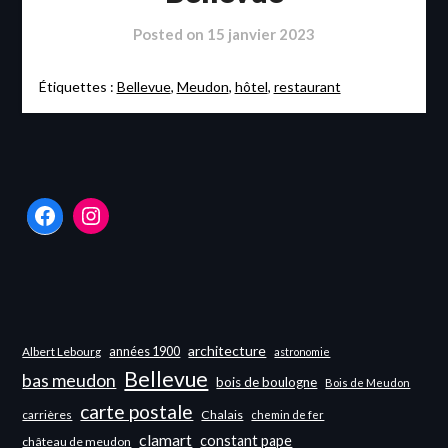
Posted on
15 janvier 2023
Étiquettes :
Bellevue
,
Meudon
,
hôtel
,
restaurant
Facebook
Instagram
architecture
années 1900
Albert Lebourg
astronomie
Bellevue
bas meudon
bois de boulogne
Bois de Meudon
carte postale
carrières
Chalais
chemin de fer
clamart
constant pape
château de meudon