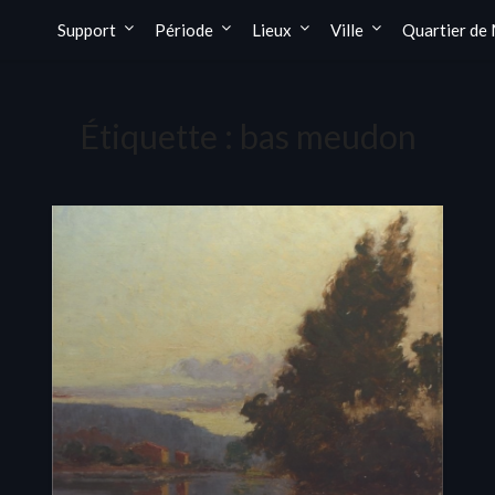
Support
Période
Lieux
Ville
Quartier de
Étiquette :
bas meudon