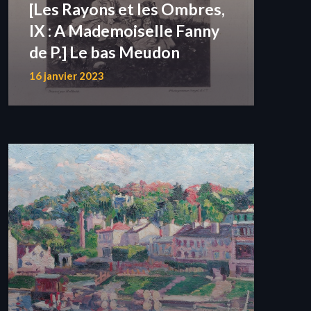
[Les Rayons et les Ombres,
IX : A Mademoiselle Fanny
de P.] Le bas Meudon
16 janvier 2023