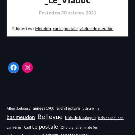
Posted on
30 octobre 2021
Étiquettes :
Meudon
,
carte postale
,
viaduc de meudon
Facebook
Instagram
architecture
années 1900
Albert Lebourg
astronomie
Bellevue
bas meudon
bois de boulogne
Bois de Meudon
carte postale
carrières
Chalais
chemin de fer
clamart