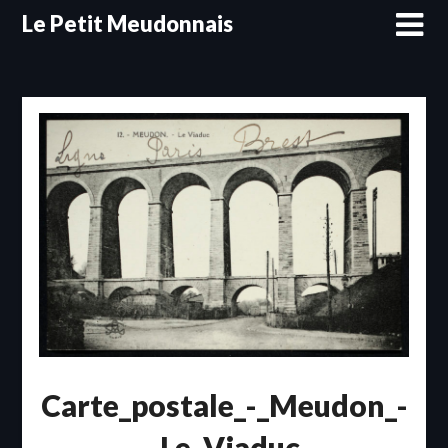
Skip
Le Petit Meudonnais
to
content
Carte_postale_-_Meudon_-
_Le_Viaduc