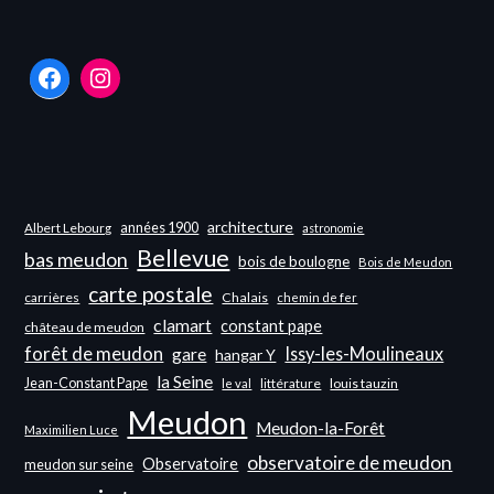
Facebook
Instagram
architecture
années 1900
Albert Lebourg
astronomie
Bellevue
bas meudon
bois de boulogne
Bois de Meudon
carte postale
carrières
Chalais
chemin de fer
clamart
constant pape
château de meudon
forêt de meudon
Issy-les-Moulineaux
gare
hangar Y
la Seine
Jean-Constant Pape
littérature
louis tauzin
le val
Meudon
Meudon-la-Forêt
Maximilien Luce
observatoire de meudon
Observatoire
meudon sur seine