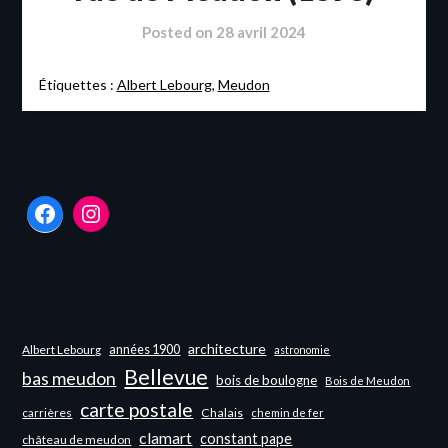
Posted on
28 avril 2024
Étiquettes :
Albert Lebourg
,
Meudon
Facebook
Instagram
architecture
années 1900
Albert Lebourg
astronomie
Bellevue
bas meudon
bois de boulogne
Bois de Meudon
carte postale
carrières
Chalais
chemin de fer
clamart
constant pape
château de meudon