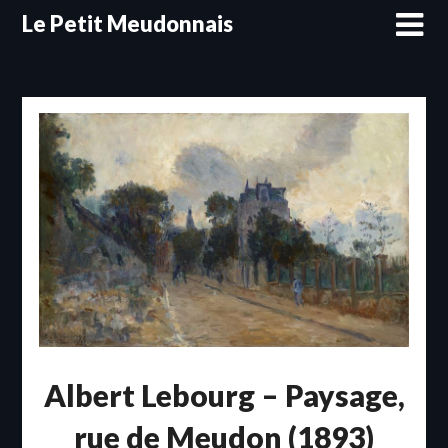
Skip
Le Petit Meudonnais
to
content
Albert Lebourg – Paysage,
rue de Meudon (1893)