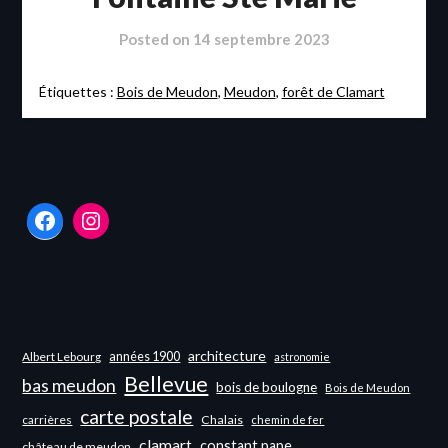
Posted on
14 septembre 2023
Étiquettes :
Bois de Meudon
,
Meudon
,
forêt de Clamart
Facebook
Instagram
architecture
années 1900
Albert Lebourg
astronomie
Bellevue
bas meudon
bois de boulogne
Bois de Meudon
carte postale
carrières
Chalais
chemin de fer
clamart
constant pape
château de meudon