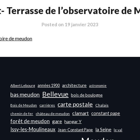
- Terrasse de l’observatoire de
Posted on
19 janvier 2023
oire de meudon
architecture
années 1900
Albert Lebourg
astronomie
Bellevue
bas meudon
bois de boulogne
carte postale
carrières
Chalais
Bois de Meudon
clamart
constant pape
château de meudon
chemin de fer
forêt de meudon
gare
hangar Y
Issy-les-Moulineaux
la Seine
Jean-Constant Pape
le val