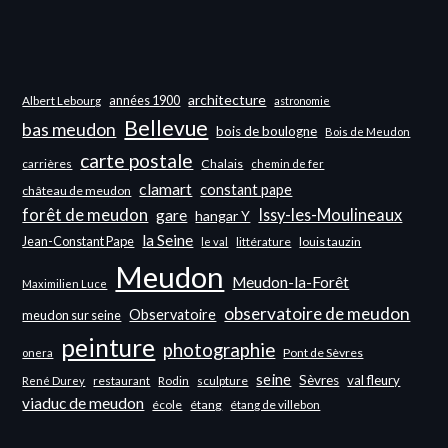
architecture
années 1900
Albert Lebourg
astronomie
Bellevue
bas meudon
bois de boulogne
Bois de Meudon
carte postale
carrières
Chalais
chemin de fer
clamart
constant pape
château de meudon
forêt de meudon
Issy-les-Moulineaux
gare
hangar Y
la Seine
Jean-Constant Pape
littérature
louis tauzin
le val
Meudon
Meudon-la-Forêt
Maximilien Luce
observatoire de meudon
Observatoire
meudon sur seine
peinture
photographie
Pont de Sèvres
onera
seine
Sèvres
val fleury
restaurant
Rodin
sculpture
René Durey
viaduc de meudon
école
étang
étang de villebon