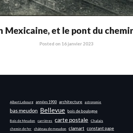
 Mexicaine, et le pont du chemin
Posted on
16 janvier 2023
architecture
années 1900
Albert Lebourg
astronomie
Bellevue
bas meudon
bois de boulogne
carte postale
carrières
Chalais
Bois de Meudon
clamart
constant pape
château de meudon
chemin de fer