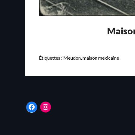
Maison
Étiquettes :
Meudon
,
maison mexicaine
Facebook
Instagram