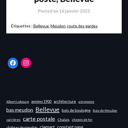
Posted on
16 janvier 2023
Étiquettes :
Bellevue
,
Meudon
,
route des gardes
Facebook
Instagram
architecture
années 1900
Albert Lebourg
astronomie
Bellevue
bas meudon
bois de boulogne
Bois de Meudon
carte postale
carrières
Chalais
chemin de fer
clamart
constant pape
château de meudon