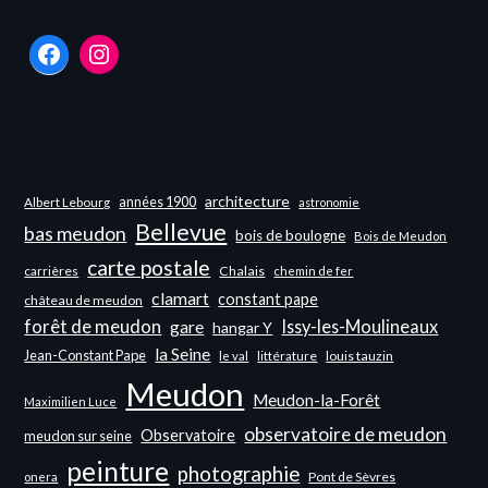
Facebook
Instagram
architecture
années 1900
Albert Lebourg
astronomie
Bellevue
bas meudon
bois de boulogne
Bois de Meudon
carte postale
carrières
Chalais
chemin de fer
clamart
constant pape
château de meudon
forêt de meudon
Issy-les-Moulineaux
gare
hangar Y
la Seine
Jean-Constant Pape
littérature
louis tauzin
le val
Meudon
Meudon-la-Forêt
Maximilien Luce
observatoire de meudon
Observatoire
meudon sur seine
peinture
photographie
Pont de Sèvres
onera