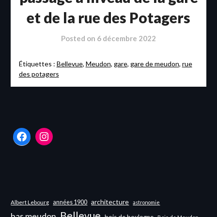
et de la rue des Potagers
Posted on
6 décembre 2022
Étiquettes :
Bellevue
,
Meudon
,
gare
,
gare de meudon
,
rue
des potagers
Facebook
Instagram
architecture
années 1900
Albert Lebourg
astronomie
Bellevue
bas meudon