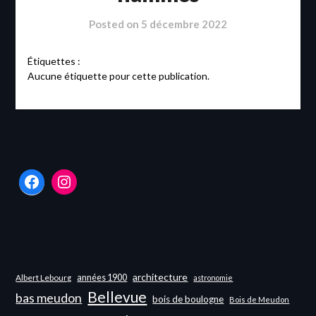
Posted on
5 décembre 2022
Étiquettes :
Aucune étiquette pour cette publication.
Facebook
Instagram
architecture
années 1900
Albert Lebourg
astronomie
Bellevue
bas meudon
bois de boulogne
Bois de Meudon