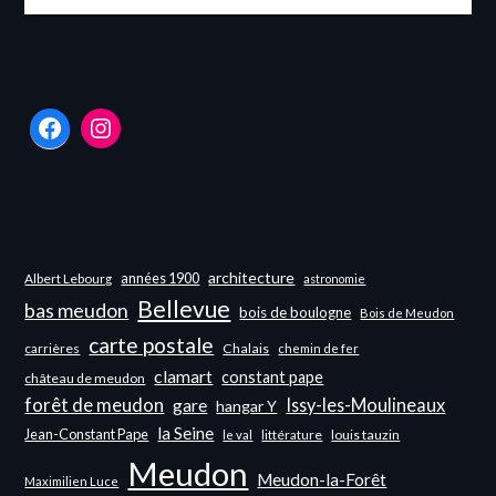
Facebook
Instagram
architecture
années 1900
Albert Lebourg
astronomie
Bellevue
bas meudon
bois de boulogne
Bois de Meudon
carte postale
carrières
Chalais
chemin de fer
clamart
constant pape
château de meudon
forêt de meudon
Issy-les-Moulineaux
gare
hangar Y
la Seine
Jean-Constant Pape
littérature
louis tauzin
le val
Meudon
Meudon-la-Forêt
Maximilien Luce