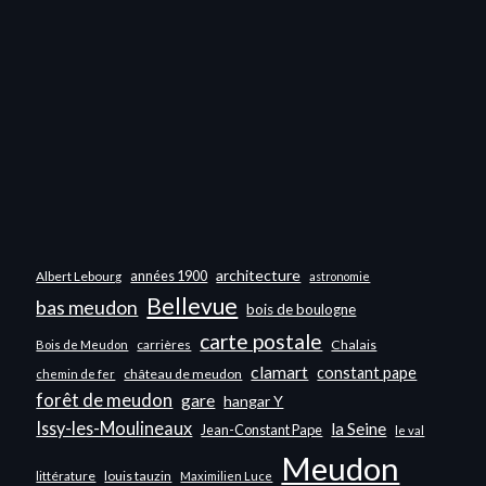
architecture
années 1900
Albert Lebourg
astronomie
Bellevue
bas meudon
bois de boulogne
carte postale
carrières
Chalais
Bois de Meudon
clamart
constant pape
château de meudon
chemin de fer
forêt de meudon
gare
hangar Y
Issy-les-Moulineaux
la Seine
Jean-Constant Pape
le val
Meudon
littérature
louis tauzin
Maximilien Luce