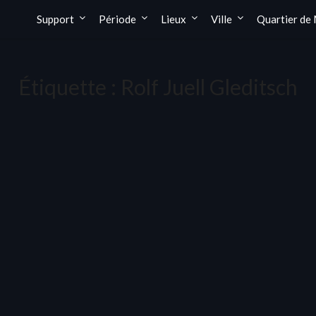
Support
Période
Lieux
Ville
Quartier de
Étiquette :
Rolf Juell Gleditsch