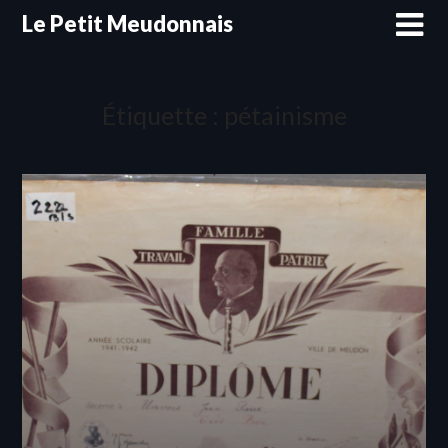
Skip
Le Petit Meudonnais
to
content
Étiquette :
pétainisme