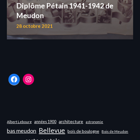
Diplôme Pétain 1941-1942 de
Meudon
28 octobre 2021
Facebook
Instagram
architecture
années 1900
Albert Lebourg
astronomie
Bellevue
bas meudon
bois de boulogne
Bois de Meudon