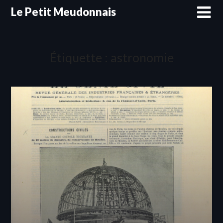
Skip
Le Petit Meudonnais
to
content
Étiquette :
astronomie