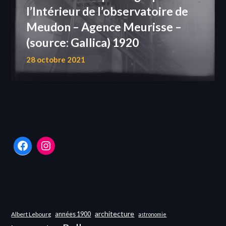
l’Intérieur de l’observatoire de
Meudon – Agence Meurisse –
(source: Gallica) 1920
28 octobre 2021
Facebook
Instagram
architecture
années 1900
Albert Lebourg
astronomie